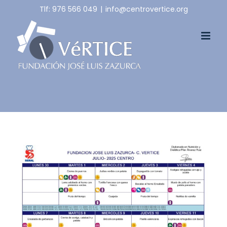
Skip
Tlf: 976 566 049
|
info@centrovertice.org
to
content