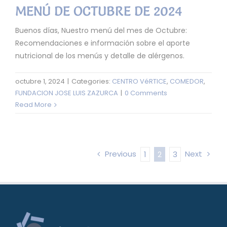
MENÚ DE OCTUBRE DE 2024
Buenos días, Nuestro menú del mes de Octubre:
Recomendaciones e información sobre el aporte
nutricional de los menús y detalle de alérgenos.
octubre 1, 2024
|
Categories:
CENTRO VéRTICE
,
COMEDOR
,
FUNDACION JOSE LUIS ZAZURCA
|
0 Comments
Read More
Previous
Next
1
2
3