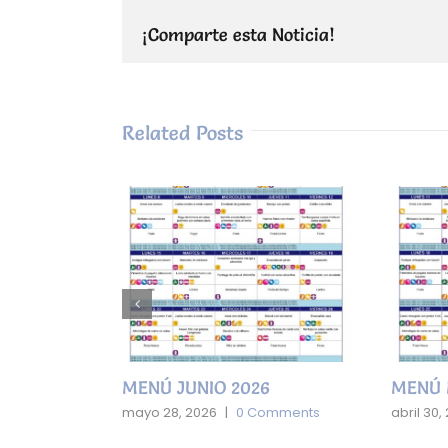
¡Comparte esta Noticia!
Related Posts
MENÚ JUNIO 2026
MENÚ 
mments
mayo 28, 2026
|
0 Comments
abril 30,