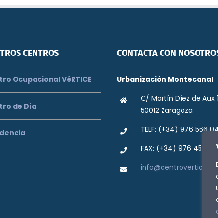
TROS CENTROS
CONTACTA CON NOSOTRO
ro Ocupacional VéRTICE
Urbanización Montecanal
C/ Martín Díez de Aux 
tro de Día
50012 Zaragoza
TELF: (+34) 976 566 0
dencia
FAX: (+34) 976 458 42
info@centrovertice.or