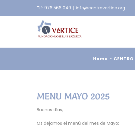
Skip
Tlf: 976 566 049
|
info@centrovertice.org
to
content
Home
CENTRO 
MENU MAYO 2025
Buenos días,
Os dejamos el menú del mes de Mayo: