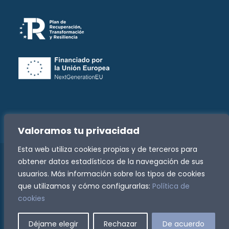
Valoramos tu privacidad
Esta web utiliza cookies propias y de terceros para
obtener datos estadísticos de la navegación de sus
Copyright -
2026 Fundación José Luis Zazurca | Todos
usuarios. Más información sobre los tipos de cookies
los derechos reservados
que utilizamos y cómo configurarlas:
Política de
Política de Privacidad
|
Política de Cookies
|
cookies
Accesibilidad
|
Canal de denuncias
Facebook
Instagram
Rss
Déjame elegir
Rechazar
De acuerdo