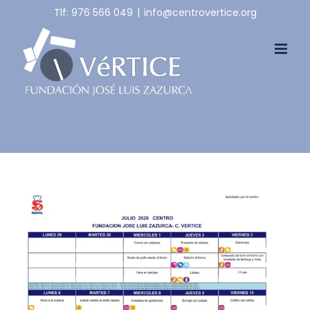
Skip
Tlf: 976 566 049
|
info@centrovertice.org
to
content
View
Larger
Image