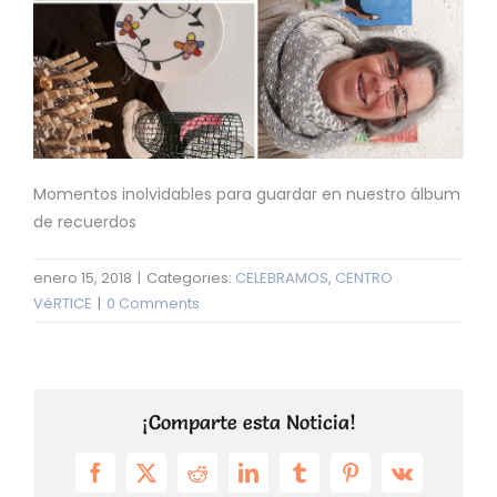
Momentos inolvidables para guardar en nuestro álbum
de recuerdos
enero 15, 2018
|
Categories:
CELEBRAMOS
,
CENTRO
VéRTICE
|
0 Comments
¡Comparte esta Noticia!
Facebook
X
Reddit
LinkedIn
Tumblr
Pinterest
Vk