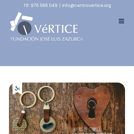
Skip
Tlf: 976 566 049
|
info@centrovertice.org
to
content
View
Larger
Image