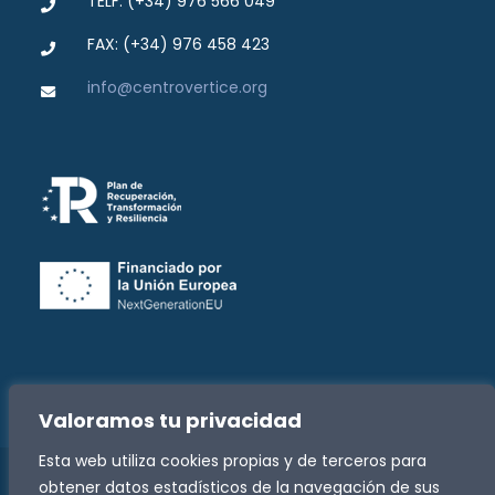
TELF: (+34) 976 566 049
FAX: (+34) 976 458 423
info@centrovertice.org
Valoramos tu privacidad
Esta web utiliza cookies propias y de terceros para
obtener datos estadísticos de la navegación de sus
Copyright -
2026 Fundación José Luis Zazurca | Todos