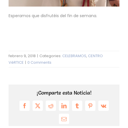
Esperamos que disfrutéis del fin de semana.
febrero 9, 2018
|
Categories:
CELEBRAMOS
,
CENTRO
VéRTICE
|
0 Comments
¡Comparte esta Noticia!
Facebook
X
Reddit
LinkedIn
Tumblr
Pinterest
Vk
Email