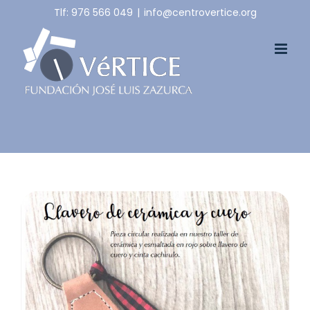
Skip
Tlf: 976 566 049
|
info@centrovertice.org
to
content
View
Larger
Image