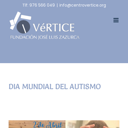
Skip
Tlf: 976 566 049
|
info@centrovertice.org
to
content
DIA MUNDIAL DEL AUTISMO