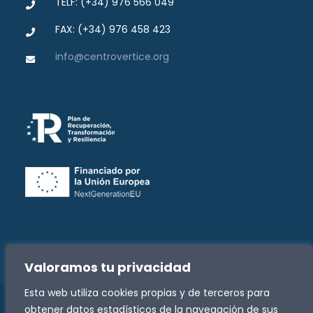
TELF: (+34) 976 566 049
FAX: (+34) 976 458 423
info@centrovertice.org
Valoramos tu privacidad
Esta web utiliza cookies propias y de terceros para
obtener datos estadísticos de la navegación de sus