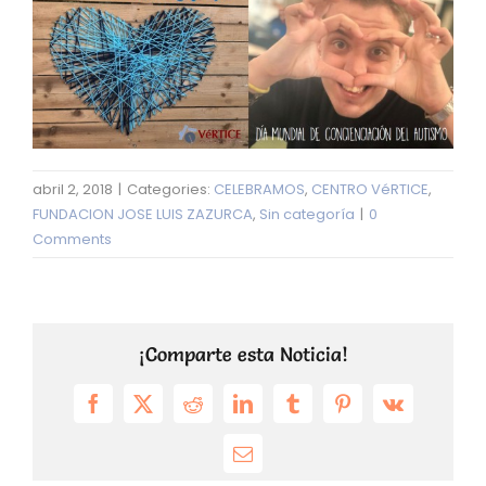
abril 2, 2018
|
Categories:
CELEBRAMOS
,
CENTRO VéRTICE
,
FUNDACION JOSE LUIS ZAZURCA
,
Sin categoría
|
0
Comments
¡Comparte esta Noticia!
Facebook
X
Reddit
LinkedIn
Tumblr
Pinterest
Vk
Email