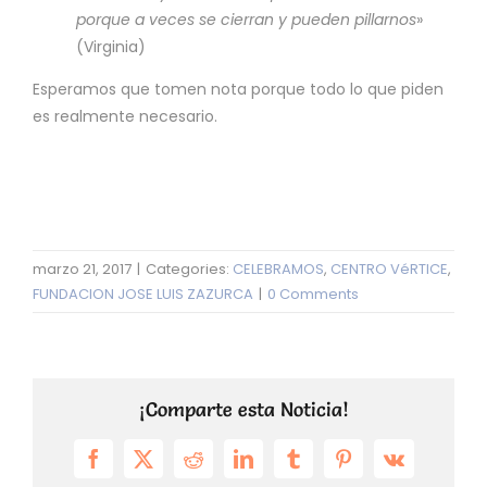
porque a veces se cierran y pueden pillarnos
»
(Virginia)
Esperamos que tomen nota porque todo lo que piden
es realmente necesario.
marzo 21, 2017
|
Categories:
CELEBRAMOS
,
CENTRO VéRTICE
,
FUNDACION JOSE LUIS ZAZURCA
|
0 Comments
¡Comparte esta Noticia!
Facebook
X
Reddit
LinkedIn
Tumblr
Pinterest
Vk