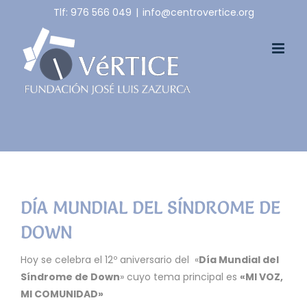
Skip
Tlf: 976 566 049
|
info@centrovertice.org
to
content
DÍA MUNDIAL DEL SÍNDROME DE
DOWN
Hoy se celebra el 12º aniversario del «
Día Mundial del
Síndrome de Down
» cuyo tema principal es
«MI VOZ,
MI COMUNIDAD»