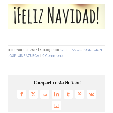
diciembre 18, 2017
|
Categories:
CELEBRAMOS
,
FUNDACION
JOSE LUIS ZAZURCA
|
0 Comments
¡Comparte esta Noticia!
Facebook
X
Reddit
LinkedIn
Tumblr
Pinterest
Vk
Email