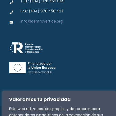
TELF: (+34) 976 566 049
FAX: (+34) 976 458 423
info@centrovertice.org
Valoramos tu privacidad
Esta web utiliza cookies propias y de terceros para
obtener datos estadísticos de la navegación de sus