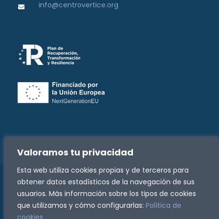
info@centrovertice.org
Valoramos tu privacidad
Esta web utiliza cookies propias y de terceros para
obtener datos estadísticos de la navegación de sus
Copyright -
2026 Fundación José Luis Zazurca | Todos
usuarios. Más información sobre los tipos de cookies
los derechos reservados
que utilizamos y cómo configurarlas:
Política de
Política de Privacidad
|
Política de Cookies
|
cookies