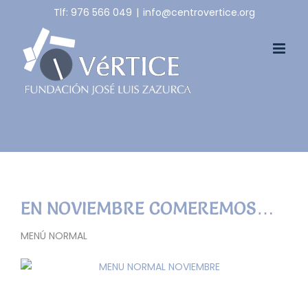
Skip
Tlf: 976 566 049
|
info@centrovertice.org
to
content
EN NOVIEMBRE COMEREMOS…
MENÚ NORMAL