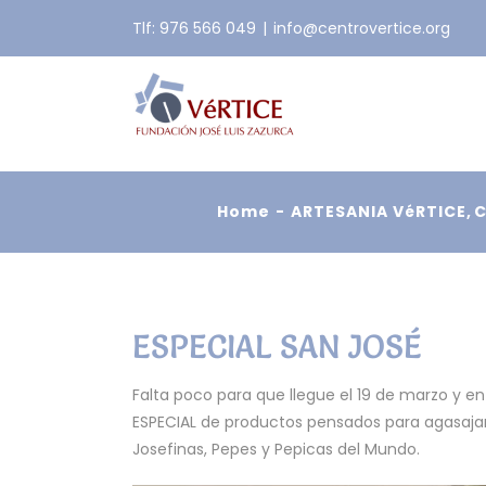
Skip
Tlf: 976 566 049
|
info@centrovertice.org
to
content
Home
ARTESANIA VéRTICE
C
ESPECIAL SAN JOSÉ
Falta poco para que llegue el 19 de marzo y e
ESPECIAL de productos pensados para agasajar 
Josefinas, Pepes y Pepicas del Mundo.