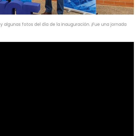
 algunas fotos del día de la inauguración. ¡Fue una jornada