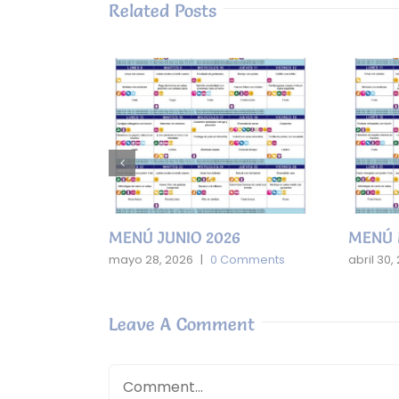
Related Posts
2026
MENÚ MAYO 2026
ME
0 Comments
abril 30, 2026
|
0 Comments
mar
Leave A Comment
Comment