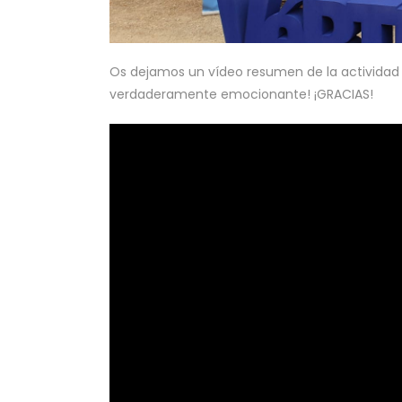
Os dejamos un vídeo resumen de la actividad y
verdaderamente emocionante! ¡GRACIAS!