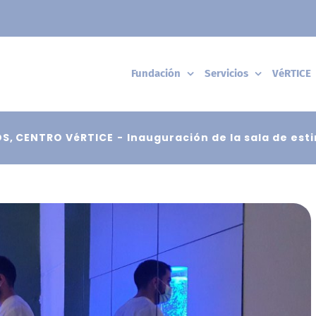
Fundación
Servicios
VéRTICE
OS
CENTRO VéRTICE
Inauguración de la sala de est