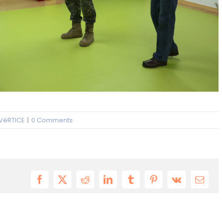
VéRTICE
|
0 Comments
Facebook
X
Reddit
LinkedIn
Tumblr
Pinterest
Vk
Email