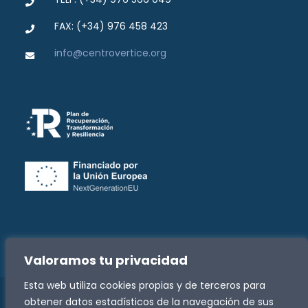
FAX: (+34) 976 458 423
info@centrovertice.org
Valoramos tu privacidad
Esta web utiliza cookies propias y de terceros para
obtener datos estadísticos de la navegación de sus
Copyright -
2026 Fundación José Luis Zazurca | Todos