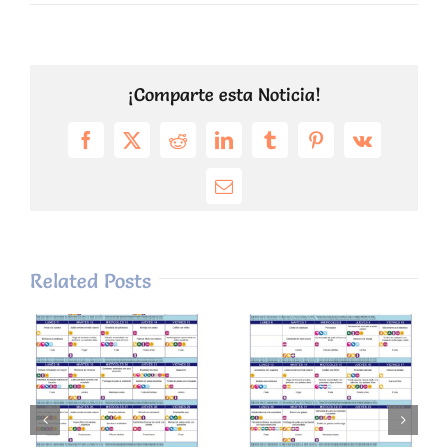
¡Comparte esta Noticia!
Facebook
X
Reddit
LinkedIn
Tumblr
Pinterest
Vk
Email
Related Posts