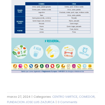
marzo 27, 2024
|
Categories:
CENTRO VéRTICE
,
COMEDOR
,
FUNDACION JOSE LUIS ZAZURCA
|
0 Comments