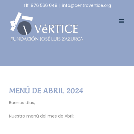
Skip
Tlf: 976 566 049
|
info@centrovertice.org
to
content
MENÚ DE ABRIL 2024
Buenos días,
Nuestro menú del mes de Abril
: