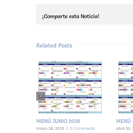
¡Comparte esta Noticia!
Related Posts
MENÚ JUNIO 2026
MENÚ 
mments
mayo 28, 2026
|
0 Comments
abril 30,