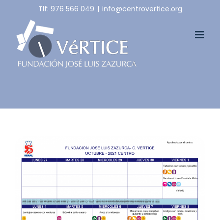
Skip
Tlf: 976 566 049
|
info@centrovertice.org
to
content
View
Larger
Image