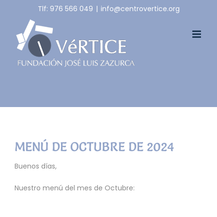
Skip
Tlf: 976 566 049
|
info@centrovertice.org
to
content
MENÚ DE OCTUBRE DE 2024
Buenos días,
Nuestro menú del mes de Octubre: