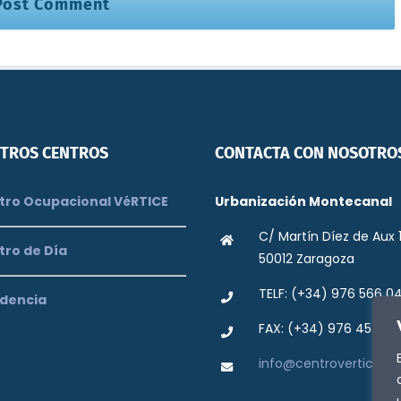
TROS CENTROS
CONTACTA CON NOSOTRO
ro Ocupacional VéRTICE
Urbanización Montecanal
C/ Martín Díez de Aux 
tro de Día
50012 Zaragoza
TELF: (+34) 976 566 0
dencia
FAX: (+34) 976 458 42
info@centrovertice.or