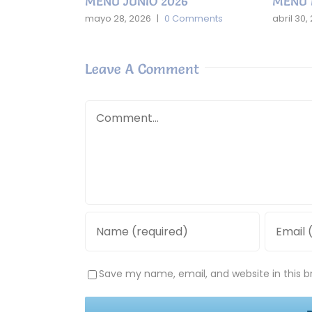
MENÚ JUNIO 2026
MENÚ 
mments
mayo 28, 2026
|
0 Comments
abril 30,
Leave A Comment
Comment
Save my name, email, and website in this b