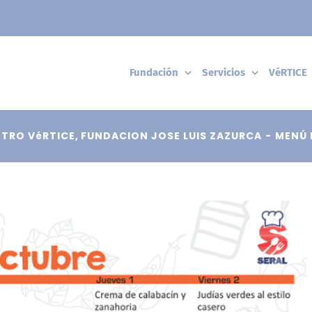
Fundación
Servicios
VéRTICE
TRO VéRTICE
FUNDACION JOSE LUIS ZAZURCA
MENÚ 