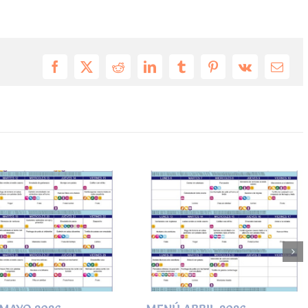
Facebook
X
Reddit
LinkedIn
Tumblr
Pinterest
Vk
Email