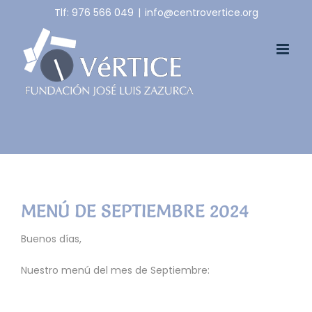
Skip
Tlf: 976 566 049
|
info@centrovertice.org
to
content
MENÚ DE SEPTIEMBRE 2024
Buenos días,
Nuestro menú del mes de Septiembre: