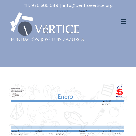
Skip
Tlf: 976 566 049
|
info@centrovertice.org
to
content
View
Larger
Image