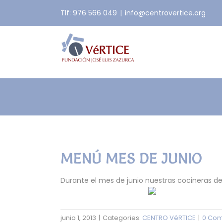
Skip
Tlf: 976 566 049
|
info@centrovertice.org
to
content
MENÚ MES DE JUNIO
Durante el mes de junio nuestras cocineras de
junio 1, 2013
|
Categories:
CENTRO VéRTICE
|
0 Co