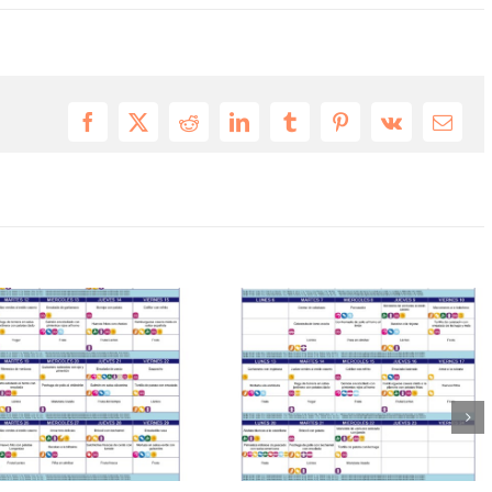
Facebook
X
Reddit
LinkedIn
Tumblr
Pinterest
Vk
Email