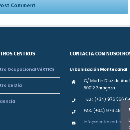
TROS CENTROS
CONTACTA CON NOSOTRO
ro Ocupacional VéRTICE
Urbanización Montecanal
C/ Martín Díez de Aux 
tro de Día
50012 Zaragoza
TELF: (+34) 976 566 0
dencia
FAX: (+34) 976 458 42
info@centrovertice.or