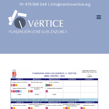
Skip
Tlf: 976 566 049
|
info@centrovertice.org
to
content
View
Larger
Image