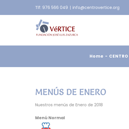
Skip
Tlf: 976 566 049
|
info@centrovertice.org
to
content
Home
CENTRO
MENÚS DE ENERO
Nuestros menús de Enero de 2018
Menú Normal