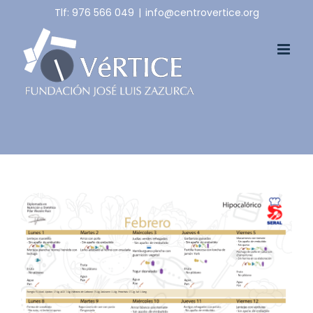
Skip
Tlf: 976 566 049
|
info@centrovertice.org
to
content
View
Larger
Image