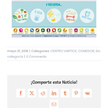
mayo 31, 2018
|
Categories:
CENTRO VéRTICE
,
COMEDOR
,
Sin
categoría
|
0 Comments
¡Comparte esta Noticia!
Facebook
X
Reddit
LinkedIn
Tumblr
Pinterest
Vk
Email