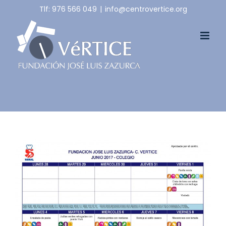
Skip
Tlf: 976 566 049
|
info@centrovertice.org
to
content
View
Larger
Image