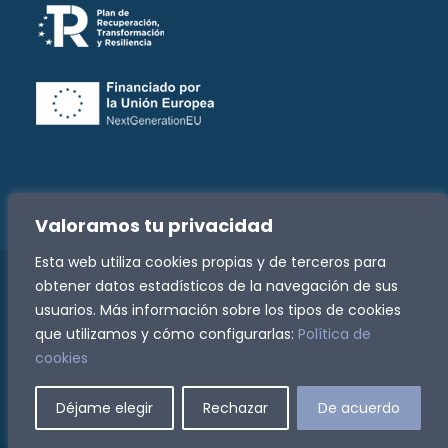
Valoramos tu privacidad
Esta web utiliza cookies propias y de terceros para
obtener datos estadísticos de la navegación de sus
Copyright -
2026 Fundación José Luis Zazurca | Todos
usuarios. Más información sobre los tipos de cookies
los derechos reservados
que utilizamos y cómo configurarlas:
Política de
Política de Privacidad
|
Política de Cookies
|
cookies
Accesibilidad
|
Canal de denuncias
Facebook
Instagram
Rss
Déjame elegir
Rechazar
De acuerdo