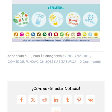
septiembre 30, 2019
|
Categories:
CENTRO VéRTICE
,
COMEDOR
,
FUNDACION JOSE LUIS ZAZURCA
|
0 Comments
¡Comparte esta Noticia!
Facebook
X
Reddit
LinkedIn
Tumblr
Pinterest
Vk