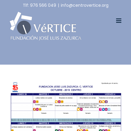
Skip
Tlf: 976 566 049
|
info@centrovertice.org
to
content
View
Larger
Image