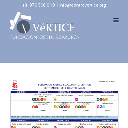
Skip
Tlf: 976 566 049
|
info@centrovertice.org
to
content
View
Larger
Image