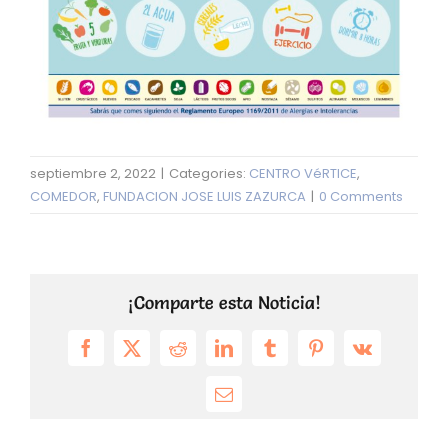
septiembre 2, 2022
|
Categories:
CENTRO VéRTICE
,
COMEDOR
,
FUNDACION JOSE LUIS ZAZURCA
|
0 Comments
¡Comparte esta Noticia!
Facebook
X
Reddit
LinkedIn
Tumblr
Pinterest
Vk
Email