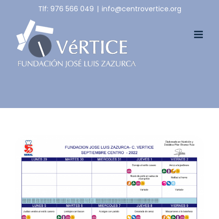
Skip
Tlf: 976 566 049
|
info@centrovertice.org
to
content
View
Larger
Image