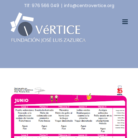
Skip
Tlf: 976 566 049
|
info@centrovertice.org
to
content
View
Larger
Image