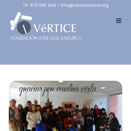
Skip
Tlf: 976 566 049
|
info@centrovertice.org
to
content
View
Larger
Image