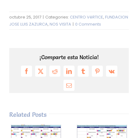
octubre 25, 2017
|
Categories:
CENTRO VéRTICE
,
FUNDACION
JOSE LUIS ZAZURCA
,
NOS VISITA
|
0 Comments
¡Comparte esta Noticia!
Facebook
X
Reddit
LinkedIn
Tumblr
Pinterest
Vk
Email
Related Posts