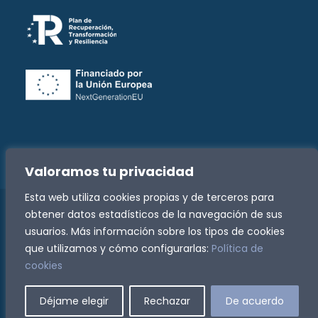
Valoramos tu privacidad
Esta web utiliza cookies propias y de terceros para
obtener datos estadísticos de la navegación de sus
Copyright -
2026 Fundación José Luis Zazurca | Todos
usuarios. Más información sobre los tipos de cookies
los derechos reservados
que utilizamos y cómo configurarlas:
Política de
Política de Privacidad
|
Política de Cookies
|
cookies
Accesibilidad
|
Canal de denuncias
Facebook
Instagram
Rss
Déjame elegir
Rechazar
De acuerdo