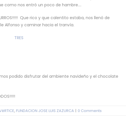
que como nos entró un poco de hambre….
!!!!! Que rico y que calentito estaba, nos llenó de
le Alfonso y caminar hacia el tranvía.
os podido disfrutar del ambiente navideño y el chocolate
OS!!!!!
VéRTICE
,
FUNDACION JOSE LUIS ZAZURCA
|
0 Comments