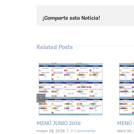
¡Comparte esta Noticia!
Related Posts
MENÚ JUNIO 2026
MENÚ 
mments
mayo 28, 2026
|
0 Comments
abril 30,