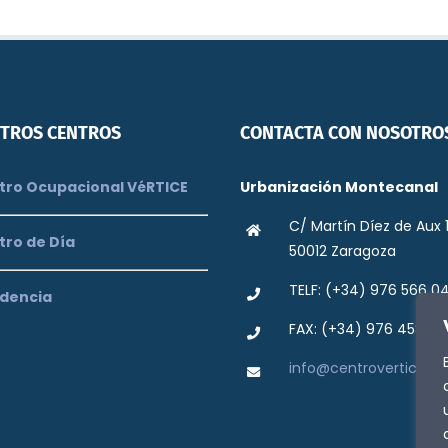
TROS CENTROS
CONTACTA CON NOSOTRO
ro Ocupacional VéRTICE
Urbanización Montecanal
C/ Martín Díez de Aux 
tro de Día
50012 Zaragoza
TELF: (+34) 976 566 0
dencia
FAX: (+34) 976 458 42
info@centrovertice.or