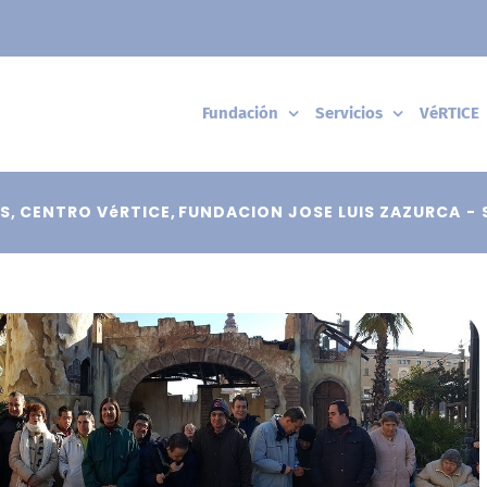
Fundación
Servicios
VéRTICE
S
CENTRO VéRTICE
FUNDACION JOSE LUIS ZAZURCA