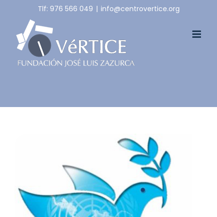
Skip
Tlf: 976 566 049
|
info@centrovertice.org
to
content
View
Larger
Image