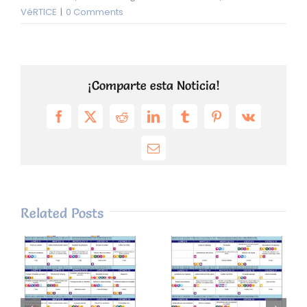
VéRTICE
|
0 Comments
¡Comparte esta Noticia!
Facebook
X
Reddit
LinkedIn
Tumblr
Pinterest
Vk
Email
Related Posts