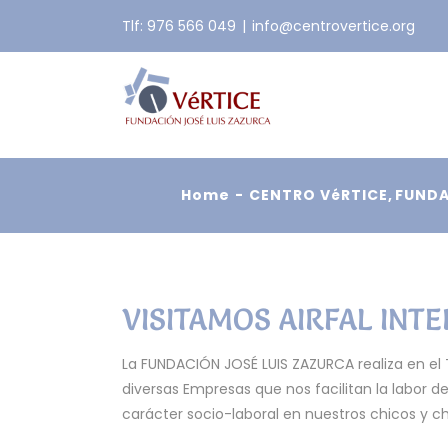
Skip
Tlf: 976 566 049
|
info@centrovertice.org
to
content
Home
CENTRO VéRTICE
FUNDA
VISITAMOS AIRFAL INT
La FUNDACIÓN JOSÉ LUIS ZAZURCA realiza en
diversas Empresas que nos facilitan la labor d
carácter socio-laboral en nuestros chicos y ch