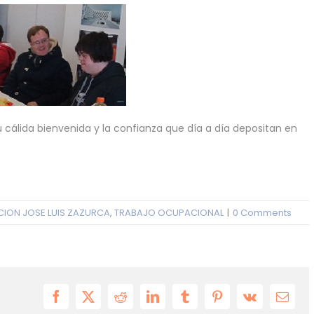
cálida bienvenida y la confianza que día a día depositan en
ION JOSE LUIS ZAZURCA
,
TRABAJO OCUPACIONAL
|
0 Comments
Facebook
X
Reddit
LinkedIn
Tumblr
Pinterest
Vk
Email