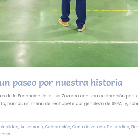
un paseo por nuestra historia
ias de la Fundación José Luis Zazurca con una celebración por to
ecto, humor, un menú de rechupete por gentileza de SERAL y, sob
ctualidad
,
Aniversario
,
Celebración
,
Cena de verano
,
Despedida
,
Fie
ents