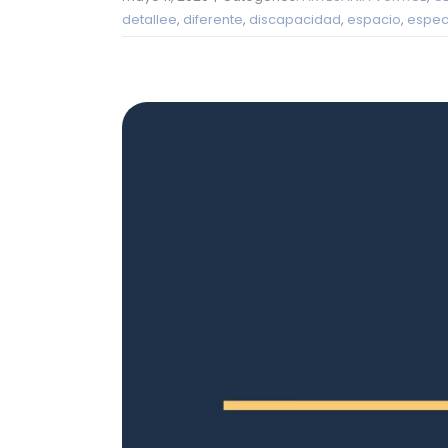
detallee
,
diferente
,
discapacidad
,
espacio
,
espec