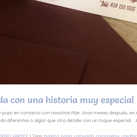
da con una historia muy especial
 puso en contacto con nosotros Pilar. Unos meses después, en
 diferentes o algún que otro detalle con un toque especial. Así
ENTRO VéRTICE
|
Tags:
bautizo
,
boda
,
comunión
,
coronavirus
,
creativ