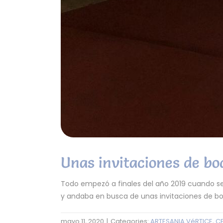
Unas invitaciones de bo
Todo empezó a finales del año 2019 cuando se
y andaba en busca de unas invitaciones de boda
mayo 11, 2020
|
Categories:
ARTESANIA VéRTICE
,
C