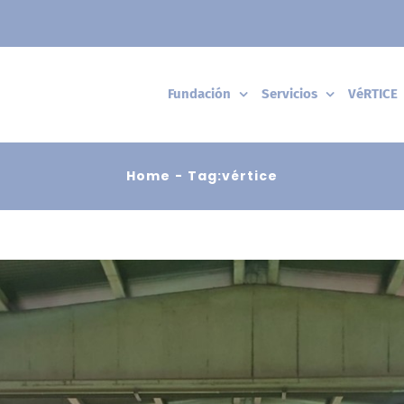
Fundación
Servicios
VéRTICE
Home
Tag:
vértice