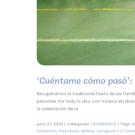
‘Cuéntame cómo pasó’: 
Recuperamos la tradicional Fiesta de las Famil
personas. Por todo lo alto, con música en dir
la celebración de la
junio 27, 2023
|
Categories:
CELEBRAMOS
|
Tags:
A
fundación
,
Sorpresas
,
vértice
,
Zaragoza
|
0 Comm