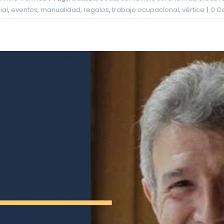
ial
,
eventos
,
manualidad
,
regalos
,
trabajo ocupacional
,
vértice
|
0 C