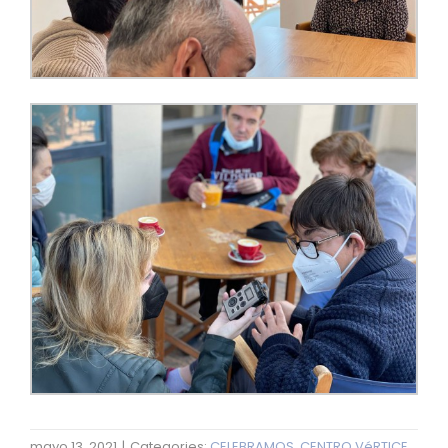
mayo 13, 2021
|
Categories:
CELEBRAMOS
,
CENTRO VéRTICE
,