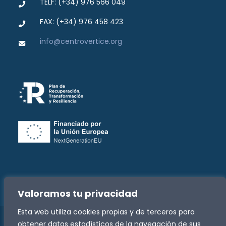
TELF: (+34) 976 566 049
FAX: (+34) 976 458 423
info@centrovertice.org
Valoramos tu privacidad
Esta web utiliza cookies propias y de terceros para
obtener datos estadísticos de la navegación de sus