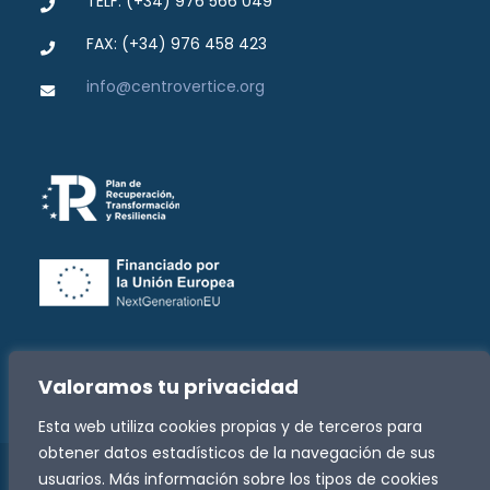
TELF: (+34) 976 566 049
FAX: (+34) 976 458 423
info@centrovertice.org
Valoramos tu privacidad
Esta web utiliza cookies propias y de terceros para
obtener datos estadísticos de la navegación de sus
usuarios. Más información sobre los tipos de cookies
Copyright -
2026 Fundación José Luis Zazurca | Todos